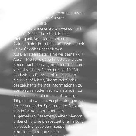
Tel.: +49 (0) 177 253 38 85
Haftungsausschluss
Quelle: eRecht24.de - Internetrecht von
Rechtsanwalt Sören Siebert
Haftung für Inhalte
Die Inhalte unserer Seiten wurden mit
größter Sorgfalt erstellt. Für die
Richtigkeit, Vollständigkeit und
Aktualität der Inhalte können wir jedoch
keine Gewähr übernehmen.
Als Diensteanbieter sind wir gemäß § 7
Abs.1 TMG für eigene Inhalte auf diesen
Seiten nach den allgemeinen Gesetzen
verantwortlich. Nach §§ 8 bis 10 TMG
sind wir als Diensteanbieter jedoch
nicht verpflichtet, übermittelte oder
gespeicherte fremde Informationen zu
überwachen oder nach Umständen zu
forschen, die auf eine rechtswidrige
Tätigkeit hinweisen. Verpflichtungen zur
Entfernung oder Sperrung der Nutzung
von Informationen nach den
allgemeinen Gesetzen bleiben hiervon
unberührt. Eine diesbezügliche Haftung
ist jedoch erst ab dem Zeitpunkt der
Kenntnis einer konkreten