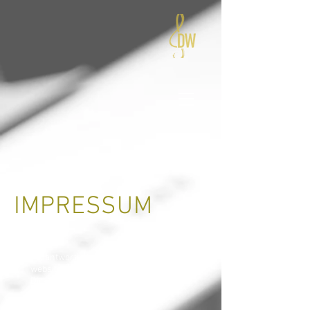
IMPRESSUM
Verantwortlich für die Inhalte dieser
website:
Dirk Werner - Peter-Rosegger-Weg
29 -
78464
Konstanz