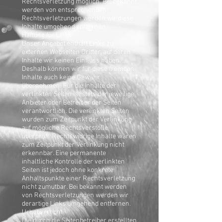
Rechtsverletzung möglich. Bei bekannt
werden von entsprechenden
Rechtsverletzungen werden wir diese
Inhalte umgehend entfernen.
Haftung für Links
Unser Angebot enthält Links zu
externen Webseiten Dritter, auf deren
Inhalte wir keinen Einfluss haben.
Deshalb können wir für diese fremden
Inhalte auch keine Gewähr
übernehmen. Für die Inhalte der
verlinkten Seiten ist stets der jeweilige
Anbieter oder Betreiber der Seiten
verantwortlich. Die verlinkten Seiten
wurden zum Zeitpunkt der Verlinkung
auf mögliche Rechtsverstöße
überprüft. Rechtswidrige Inhalte waren
zum Zeitpunkt der Verlinkung nicht
erkennbar. Eine permanente
inhaltliche Kontrolle der verlinkten
Seiten ist jedoch ohne konkrete
Anhaltspunkte einer Rechtsverletzung
nicht zumutbar. Bei bekannt werden
von Rechtsverletzungen werden wir
derartige Links umgehend entfernen.
Urheberrecht
Die durch die Seitenbetreiber erstellten