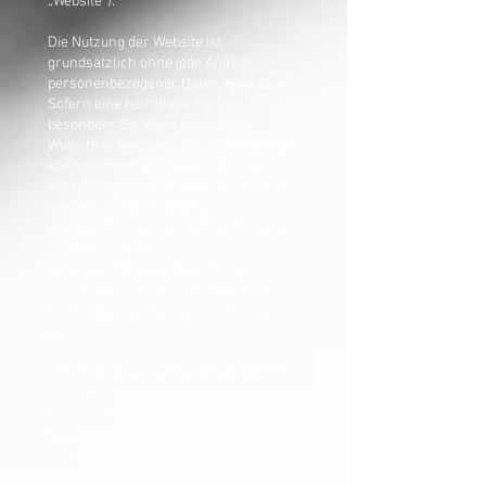
„Website“).
Die Nutzung der Website ist
grundsätzlich ohne jede Angabe
personenbezogener Daten möglich.
Sofern eine betroffene Person
besondere Services über meine
Website in Anspruch nehmen möchte,
könnte jedoch eine Verarbeitung
personenbezogener Daten erforderlich
werden. Ist die Verarbeitung
personenbezogener Daten erforderlich
und besteht für eine solche
Verarbeitung keine gesetzliche
Grundlage, holen wir generell eine
Einwilligung der betroffenen Person
ein.
Die Verarbeitung personenbezogener
Daten, beispielsweise des Namens, der
Anschrift, E-Mail-Adresse oder
Telefonnummer einer betroffenen
Person, erfolgt stets im Einklang mit
der Datenschutz-Grundverordnung