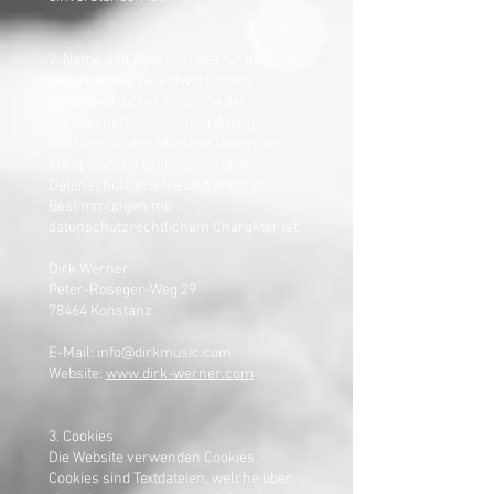
2. Name und Anschrift des für die
Verarbeitung Verantwortlichen
Verantwortlicher im Sinne der
Datenschutz-Grundverordnung,
sonstiger in den Mitgliedstaaten der
Europäischen Union geltenden
Datenschutzgesetze und anderer
Bestimmungen mit
datenschutzrechtlichem Charakter ist:
Dirk Werner
Peter-Roseger-Weg 29
78464 Konstanz
E-Mail: info@dirkmusic.com
Website:
www.dirk-werner.com
3. Cookies
Die Website verwenden Cookies.
Cookies sind Textdateien, welche über