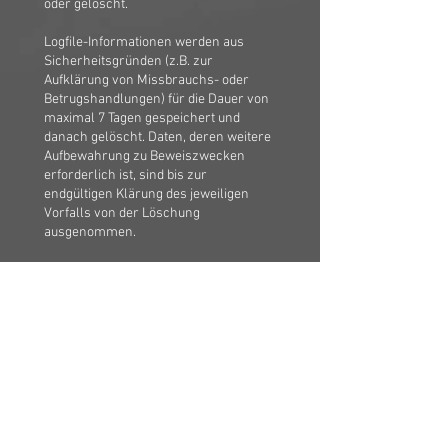
oder gelöscht.
Logfile-Informationen werden aus
Sicherheitsgründen (z.B. zur
Aufklärung von Missbrauchs- oder
Betrugshandlungen) für die Dauer von
maximal 7 Tagen gespeichert und
danach gelöscht. Daten, deren weitere
Aufbewahrung zu Beweiszwecken
erforderlich ist, sind bis zur
endgültigen Klärung des jeweiligen
Vorfalls von der Löschung
ausgenommen.
7. Rechte der betroffenen Person
Sie haben gemäß Art. 15 DSGVO das
Recht eine Bestätigung zu verlangen,
ob Sie betreffende Daten verarbeitet
werden, außerdem das Recht auf
Auskunft über diese Daten sowie auf
weitere Informationen und Kopie der
Daten.