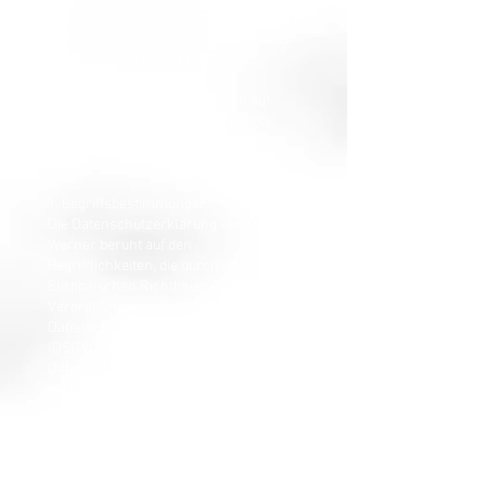
aufweisen, sodass ein absoluter Schutz
nicht gewährleistet werden kann. Aus
diesem Grund steht es jeder
betroffenen Person frei,
personenbezogene Daten auch auf
alternativen Wegen, beispielsweise
telefonisch, an uns zu übermitteln.
1. Begriffsbestimmungen
Die Datenschutzerklärung von Dirk
Werner beruht auf den
Begrifflichkeiten, die durch den
Europäischen Richtlinien- und
Verordnungsgeber beim Erlass der
Datenschutz-Grundverordnung
(DSGVO) verwendet wurden. Meine
Datenschutzerklärung soll sowohl für
die Öffentlichkeit als auch für meine
Kunden und Geschäftspartner einfach
lesbar und verständlich sein. Um dies
zu gewährleisten, möchte ich vorab die
verwendeten Begrifflichkeiten