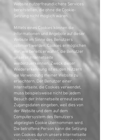
Website nutzerfreundlichere Services
bereitstellen, die ohne die Cookie-
Setzung nicht möglich wären.
Mittels eines Cookies können die
Informationen und Angebote auf dieser
Website im Sinne des Benutzers
optimiert werden. Cookies ermöglichen
mir, wie bereits erwähnt, die Benutzer
unserer Internetseite
wiederzuerkennen. Zweck dieser
Wiedererkennung ist es, den Nutzern
die Verwendung meiner Website zu
erleichtern. Der Benutzer einer
Internetseite, die Cookies verwendet,
muss beispielsweise nicht bei jedem
Besuch der Internetseite erneut seine
Zugangsdaten eingeben, weil dies von
der Website und dem auf dem
Computersystem des Benutzers
abgelegten Cookie übernommen wird.
Die betroffene Person kann die Setzung
von Cookies durch unsere Internetseite