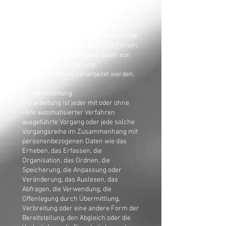
Person sind, identifiziert werden kann.
b) betroffene Person
Betroffene Person ist jede identifizierte
oder identifizierbare natürliche Person,
deren personenbezogene Daten von
dem für die Verarbeitung
Verantwortlichen verarbeitet werden.
c) Verarbeitung
Verarbeitung ist jeder mit oder ohne
Hilfe automatisierter Verfahren
ausgeführte Vorgang oder jede solche
Vorgangsreihe im Zusammenhang mit
personenbezogenen Daten wie das
Erheben, das Erfassen, die
Organisation, das Ordnen, die
Speicherung, die Anpassung oder
Veränderung, das Auslesen, das
Abfragen, die Verwendung, die
Offenlegung durch Übermittlung,
Verbreitung oder eine andere Form der
Bereitstellung, den Abgleich oder die