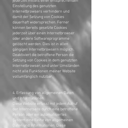
jederzeit mittels einer entsprechenden
Einstellung des genutzten
Internetbrowsers verhindern und
damit der Setzung von Cookies
dauerhaft widersprechen. Ferner
können bereits gesetzte Cookies
jederzeit über einen Internetbrowser
oder andere Softwareprogramme
gelöscht werden. Dies ist in allen
gängigen Internetbrowsern möglich.
Deaktiviert die betroffene Person die
Setzung von Cookies in dem genutzten
Internetbrowser, sind unter Umständen
nicht alle Funktionen meiner Website
vollumfänglich nutzbar.
4. Erfassung von allgemeinen Daten
und Informationen
Diese Website erfasst mit jedem Aufruf
der Internetseite durch eine betroffene
Person oder ein automatisiertes
System eine Reihe von allgemeinen
Daten und Informationen. Diese