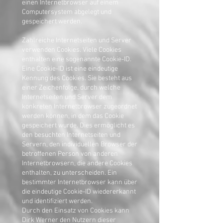
einen Internetbrowser auf einem
Computersystem abgelegt und
gespeichert werden.
Zahlreiche Internetseiten und Server
verwenden Cookies. Viele Cookies
enthalten eine sogenannte Cookie-ID.
Eine Cookie-ID ist eine eindeutige
Kennung des Cookies. Sie besteht aus
einer Zeichenfolge, durch welche
Internetseiten und Server dem
konkreten Internetbrowser zugeordnet
werden können, in dem das Cookie
gespeichert wurde. Dies ermöglicht es
den besuchten Internetseiten und
Servern, den individuellen Browser der
betroffenen Person von anderen
Internetbrowsern, die andere Cookies
enthalten, zu unterscheiden. Ein
bestimmter Internetbrowser kann über
die eindeutige Cookie-ID wiedererkannt
und identifiziert werden.
Durch den Einsatz von Cookies kann
Dirk Werner den Nutzern dieser