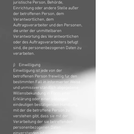
juristische Person, Behörde,
Einrichtung oder andere Stelle außer
der betroffenen Person, dem
Verantwortlichen, dem
Auftragsverarbeiter und den Personen,
die unter der unmittelbaren
Verantwortung des Verantwortlichen
oder des Auftragsverarbeiters befugt
sind, die personenbezogenen Daten zu
verarbeiten.
j) Einwilligung
Einwilligung ist jede von der
betroffenen Person freiwillig für den
bestimmten Fall in informierter Weise
und unmissverständlich abgegebene
Willensbekundung in Form einer
Erklärung oder einer sonstigen
eindeutigen bestätigenden Handlung,
mit der die betroffene Person zu
verstehen gibt, dass sie mit der
Verarbeitung der sie betreffenden
personenbezogenen Daten
einverstanden ist.